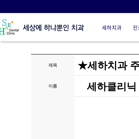
세하치과
진
세하치과 소개
임플란트
세하 소개
세하 임플란트
★세하치과 
의료진 소개
당뇨 임플란트
제목
세하스토리
전악 임플란트
세하 둘러보기
보험 임플란트
세하클리닉
진료시간/오시는길
시술전후
이름
치료후기