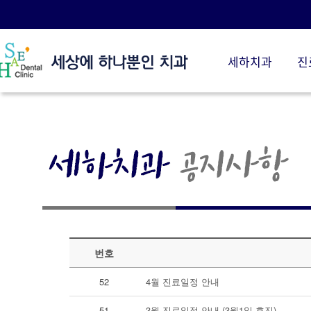
세하치과
진
세하치과 소개
임플란트
세하 소개
세하 임플란트
의료진 소개
당뇨 임플란트
세하스토리
전악 임플란트
세하 둘러보기
보험 임플란트
진료시간/오시는길
시술전후
치료후기
번호
52
4월 진료일정 안내
51
3월 진료일정 안내 (3월1일 휴진)