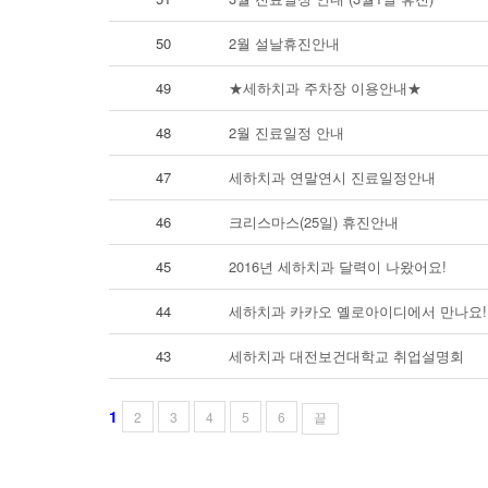
50
2월 설날휴진안내
49
★세하치과 주차장 이용안내★
48
2월 진료일정 안내
47
세하치과 연말연시 진료일정안내
46
크리스마스(25일) 휴진안내
45
2016년 세하치과 달력이 나왔어요!
44
세하치과 카카오 옐로아이디에서 만나요!
43
세하치과 대전보건대학교 취업설명회
1
2
3
4
5
6
끝