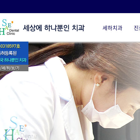
세하치과
진
세하치과 소개
임플란트
세하 소개
세하 임플란트
의료진 소개
당뇨 임플란트
세하스토리
전악 임플란트
세하 둘러보기
보험 임플란트
진료시간/오시는길
시술전후
치료후기